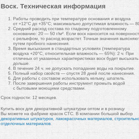
Воск. Техническая информация
Работы проводить при температуре основания и воздуха
от +12°C до +35°C; максимально допустимая влажность — 8
Средний расход состава по гладкому подготовленному
основанию: 20 — 50 г/м². Если воск наносится на поверхност
с рельефом, то расход возрастет. Точные значения выясняю
путем пробного нанесения.
Время высыхания в стандартных условиях (температура
воздуха +20°C, относительная влажность — 65%): 2 ч. При
отличных от указанных характеристиках воск будет высыхать
дольше.
В течение 24 ч. не допускать попадание воды на покрытие.
Полный набор свойств — спустя 28 дней после нанесения.
Для работы с составом использовать кельму, шпатель.
После завершения работы инструмент промыть водой
с бытовыми моющими средствами.
Срок годности: 12 месяцев.
Купить воск для декоративной штукатурки оптом и в розницу
Вы можете на фабрике красок СТС. В компании большой выбор
декоративных штукатурок
,
лакокрасочных материалов
,
строительн
отделочных материалов
.