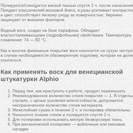
Полируется/глянцуется мягкой тканью спустя 2 ч. после нанесения
Придает классический восковой блеск, в разы усиливает контрастн
и цвет, способствует легкому уходу за поверхностью, бережно
защищает от внешних факторов.
Водный воск, создан на базе парафина. Обладает
влагоотталкивающими (гидрофобными) свойствами. Температура
плавления: 74 — 82 °C.
Как и многие финишные покрытия воск наносится на сухую чистую
в случае необходимости обезжиренную подложку, которая не дол
осыпаться.
Как применять воск для венецианской
штукатурки Alphio
Перед тем, как приступить к работе, продукт перемешать.
Рекомендованное количество слоев покрытия — 1. В отдель
случаях, с целью усиления влагостойкости, допускается
неограниченное количество слоев материала.
Межслойная сушка в течение 2 ч. и полировка обязательны.
Наносится тонким слоем и полируется спустя 2 ч.
Для полировки использовать мягкую безворсовую ткань.
При механической полировке — войлочные или меховые
насадки.