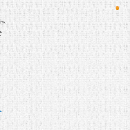
0%.
ь
т
о-