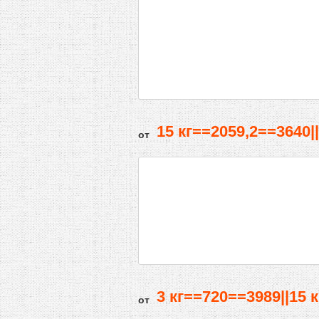
15 кг==2059,2==3640|
от
3 кг==720==3989||15 
от