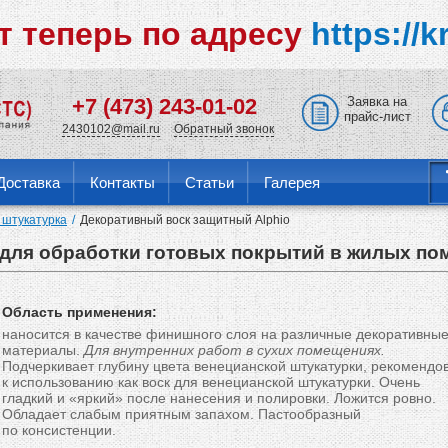
т теперь по адресу
https://k
+7 (473) 243-01-02
Заявка на
прайс-лист
2430102@mail.ru
Обратный звонок
Доставка
Контакты
Статьи
Галерея
 штукатурка
Декоративный воск защитный Alphio
 для обработки готовых покрытий в жилых по
Область применения:
наносится в качестве финишного слоя на различные декоративны
материалы.
Для внутренних работ в сухих помещениях.
Подчеркивает глубину цвета венецианской штукатурки, рекомендо
к использованию как воск для венецианской штукатурки. Очень
гладкий и «яркий» после нанесения и полировки. Ложится ровно.
Обладает слабым приятным запахом. Пастообразный
по консистенции.