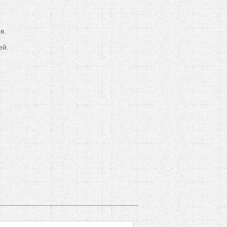
в.
ей.