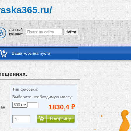
raska365.ru/
Личный
Найти
кабинет
Ваша корзина пуста
мещениях.
Тип фасовки:
Выберите необходимую массу:
е
1830,4
₽
ван
В корзину