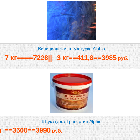
Венецианская штукатурка Alphio
|⠀7 кг====7228||⠀3 кг==411,8==3985
руб.
Штукатурка Травертин Alphio
кг ==3600==3990
руб.