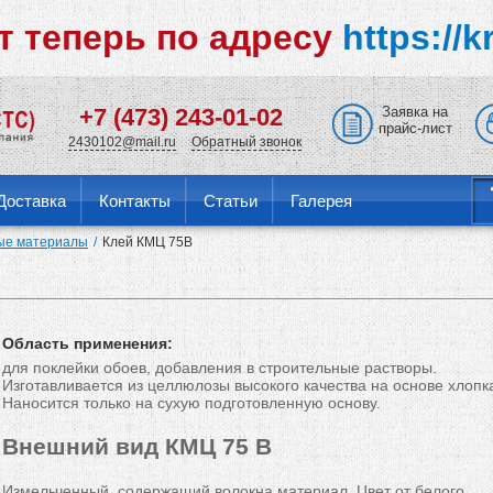
т теперь по адресу
https://k
+7 (473) 243-01-02
Заявка на
прайс-лист
2430102@mail.ru
Обратный звонок
Доставка
Контакты
Статьи
Галерея
е материалы
Клей КМЦ 75B
Область применения:
для поклейки обоев, добавления в строительные растворы.
Изготавливается из целлюлозы высокого качества на основе хлопк
Наносится только на сухую подготовленную основу.
Внешний вид КМЦ 75 B
Измельченный, содержащий волокна материал. Цвет от белого