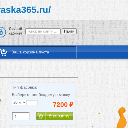
raska365.ru/
Личный
Найти
кабинет
Ваша корзина пуста
Тип фасовки:
Выберите необходимую массу:
а.
7200
₽
В корзину