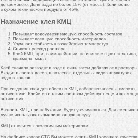
до кремового. Доля воды не более 15% (от массы). Количество
в сухом техническом продукте от 45%.
Назначение клея КМЦ
Повышает водоудерживающую способность составов.
Повышает клеящую способность материалов.
Улучшает стойкость к воздействию температур.
Снижает расход раствора.
Клей КМЦ, при взаимодействии, не изменяет цвет желатина,
крахмала, мыла.
Клей сначала разводят в воде и лишь затем добавляют в растворы
Входит в состав: клеев; шпатлевок; отдельных видов штукатурок;
водных красок.
При создании клея для обоев на КМЦ добавляют квасцы, кислоты,
антисептики. Клейстер с таким составом действует еще и как мощ
антисептик.
Вязкость КМЦ, при набухании, будет увеличиваться. Для смешива
лучше использовать эмалированную посуду.
КМЦ относится к экологичным материалам.
На фабрике красок СТС Вы можете купить КМЦ хорошего качества