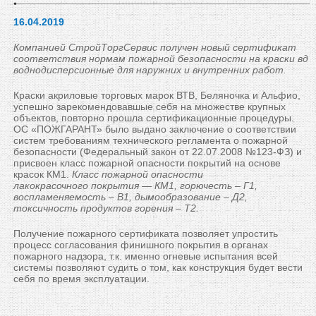
16.04.2019
Компанией СтройТоргСервис получен новый сертификат
соответствия нормам пожарной безопасности на краски вд
воднодисперсионные для наружних и внутренних работ.
Краски акриловые торговых марок ВТВ, Беляночка и Альфио,
успешно зарекомендовавшые себя на множестве крупных
объектов, повторно прошла сертификационные процедуры.
ОС «ПОЖГАРАНТ» было выдано заключение о соответствии
систем требованиям технического регламента о пожарной
безопасности (Федеральный закон от 22.07.2008 №123-ФЗ) и
присвоен класс пожарной опасности покрытий на основе
красок КМ1.
Класс пожарной опасности
лакокрасочного покрытия — КМ1, горючесть – Г1,
воспламеняемость – В1, дымообразование – Д2,
токсичность продуктов горения – Т2.
Получение пожарного сертификата позволяет упростить
процесс согласования финишного покрытия в органах
пожарного надзора, т.к. именно огневые испытания всей
системы позволяют судить о том, как конструкция будет вести
себя по время эксплуатации.